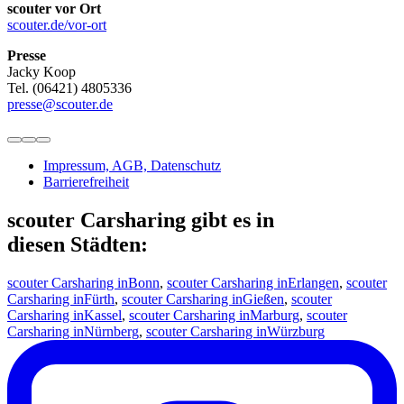
scouter vor Ort
scouter.de/vor-ort
Presse
Jacky Koop
Tel. (06421) 4805336
presse@scouter.de
Impressum, AGB, Datenschutz
Barrierefreiheit
scouter Carsharing gibt es in
diesen Städten:
scouter Carsharing in
Bonn
,
scouter Carsharing in
Erlangen
,
scouter
Carsharing in
Fürth
,
scouter Carsharing in
Gießen
,
scouter
Carsharing in
Kassel
,
scouter Carsharing in
Marburg
,
scouter
Carsharing in
Nürnberg
,
scouter Carsharing in
Würzburg