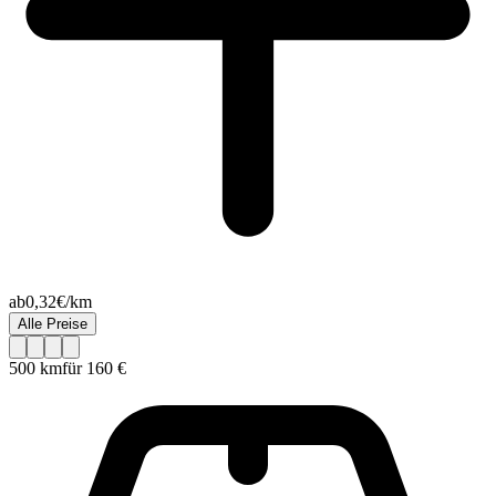
ab
0,32
€/km
Alle Preise
500 km
für
160 €