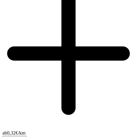
ab
0,32
€/km