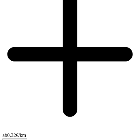
ab
0,32
€/km